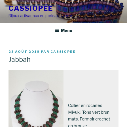
Aller
CASSIOPÉE
au
Bijoux artisanaux en perles de verre
contenu
principal
Menu
PUBLIÉ
23 AOÛT 2019
PAR
CASSIOPEE
LE
Jabbah
Collier en rocailles
Miyuki. Tons vert brun
mats. Fermoir crochet
en bronze.