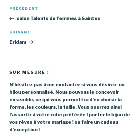
Navigation
PRÉCÉDENT
Article
de
précédent
salon Talents de femmes à Saintes
l’article
SUIVANT
Article
suivant
Eridam
SUR MESURE !
N’hésitez pas à me contacter si vous désirez un
bijou personnalisé. Nous pouvons le concevoir
ensemble, ce qui vous permettra d’en choisir la
forme, les couleurs, la taille. Vous pourrez ainsi
l’assortir à votre robe préférée ! porter le bijou de
vos rêves à votre mariage ! ou faire un cadeau
d’exception !