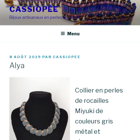
Aller
CASSIOPÉE
au
Bijoux artisanaux en perles de verre
contenu
principal
Menu
PUBLIÉ
8 AOÛT 2019
PAR
CASSIOPEE
LE
Alya
Collier en perles
de rocailles
Miyuki de
couleurs gris
métal et