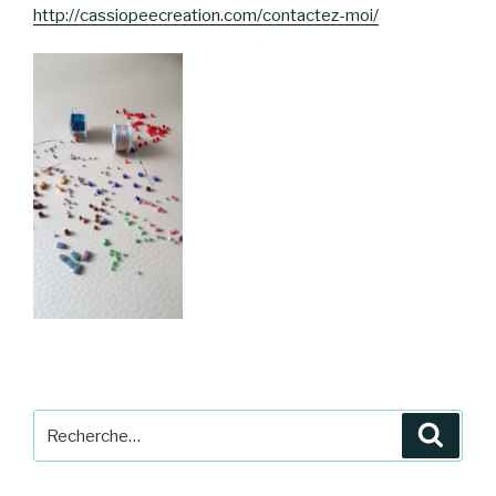
http://cassiopeecreation.com/contactez-moi/
Recherche
Reche
pour
: